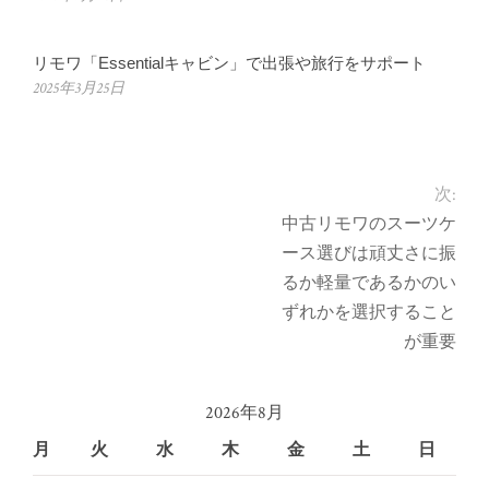
リモワ「Essentialキャビン」で出張や旅行をサポート
2025年3月25日
次:
中古リモワのスーツケ
ース選びは頑丈さに振
るか軽量であるかのい
ずれかを選択すること
が重要
2026年8月
月
火
水
木
金
土
日